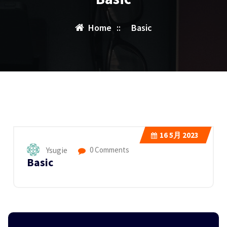
Home
::
Basic
16
5月 2023
Ysugie
0 Comments
Basic