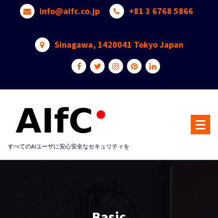
Skip
info@aifc.co.jp
+81 3 6768 5866
to
content
Sinagawa, 1420041 Tokyo Japan
すべてのAIユーザに安心安全なセキュリティを
Basic