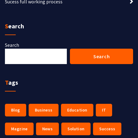
Sucess full working process
Search
Search
Search
Tags
Blog
Business
Education
IT
Magzine
News
Solution
Success