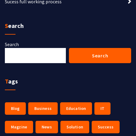
Sucess full working process
Search
Search
Search
Tags
Blog
Business
Education
IT
Magzine
News
Solution
Success