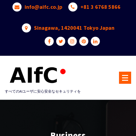
Skip
info@aifc.co.jp
+81 3 6768 5866
to
content
Sinagawa, 1420041 Tokyo Japan
すべてのAIユーザに安心安全なセキュリティを
Business