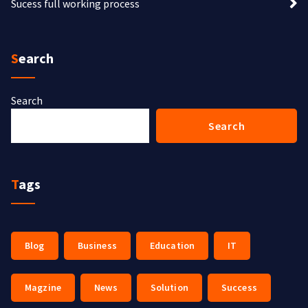
Sucess full working process
Search
Search
Search
Tags
Blog
Business
Education
IT
Magzine
News
Solution
Success