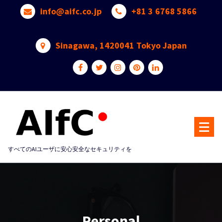
Skip
info@aifc.co.jp
+81 3 6768 5866
to
content
Sinagawa, 1420041 Tokyo Japan
すべてのAIユーザに安心安全なセキュリティを
Personal