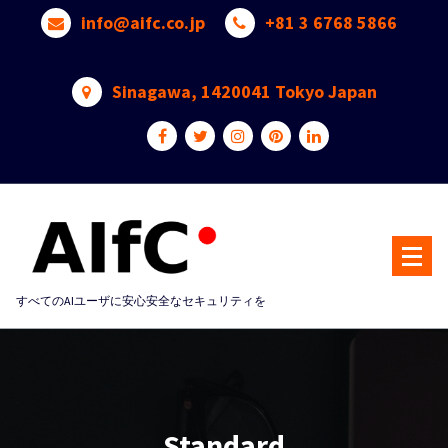
Skip
info@aifc.co.jp
+81 3 6768 5866
to
content
Sinagawa, 1420041 Tokyo Japan
すべてのAIユーザに安心安全なセキュリティを
Standard