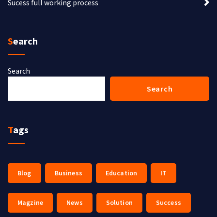
Sucess full working process
Search
Search
Search
Tags
Blog
Business
Education
IT
Magzine
News
Solution
Success