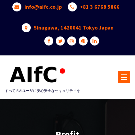
Skip
info@aifc.co.jp
+81 3 6768 5866
to
content
Sinagawa, 1420041 Tokyo Japan
すべてのAIユーザに安心安全なセキュリティを
Profit